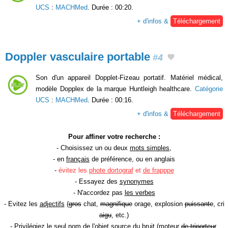
UCS
:
MACHMed
. Durée : 00:20.
+ d'infos &
Téléchargement
Doppler vasculaire portable
#4
Son d'un appareil Dopplet-Fizeau portatif. Matériel médical,
modèle Dopplex de la marque Huntleigh healthcare.
Catégorie
UCS
:
MACHMed
. Durée : 00:16.
+ d'infos &
Téléchargement
Pour affiner votre recherche :
- Choisissez un ou deux
mots simples
,
- en
français
de préférence, ou en anglais
-
évitez les
phote dortograf
et
de frapppe
- Essayez des
synonymes
- N'accordez pas
les verbes
- Evitez les
adjectifs
(
gros
chat,
magnifique
orage, explosion
puissante
, cri
aigu
, etc.)
- Privilégiez le seul
nom de l'objet source
du bruit (moteur
de triporteur
,