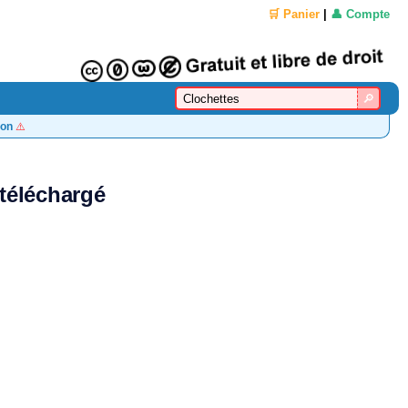
🛒 Panier
|
👤 Compte
on
⚠️
 téléchargé