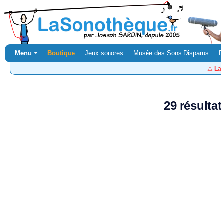
Menu ⏷
Boutique
Jeux sonores
Musée des Sons Disparus
⚠️
La
29 résulta