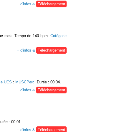
+ d'infos &
Téléchargement
ue rock. Tempo de 140 bpm.
Catégorie
+ d'infos &
Téléchargement
rie UCS
:
MUSCPerc
. Durée : 00:04.
+ d'infos &
Téléchargement
Durée : 00:01.
+ d'infos &
Téléchargement