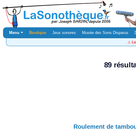
Menu ⏷
Boutique
Jeux sonores
Musée des Sons Disparus
⚠️
La
89 résult
Roulement de tambou