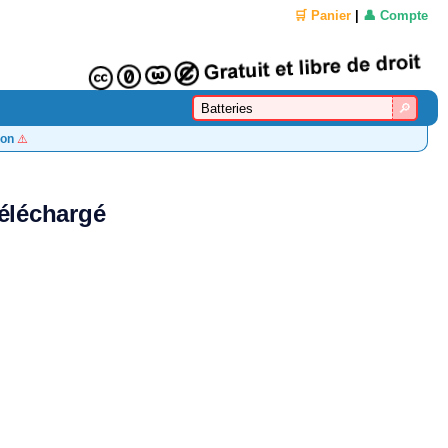
🛒 Panier
|
👤 Compte
on
⚠️
téléchargé