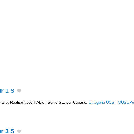
r 1 S
claire. Réalisé avec HALion Sonic SE, sur Cubase.
Catégorie UCS
:
MUSCPe
r 3 S