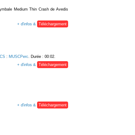
e cymbale Medium Thin Crash de Avedis
+ d'infos &
Téléchargement
UCS
:
MUSCPerc
. Durée : 00:02.
+ d'infos &
Téléchargement
+ d'infos &
Téléchargement