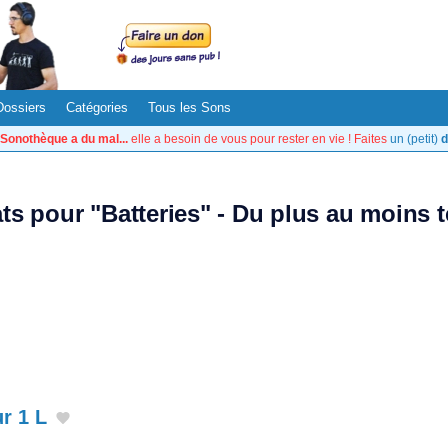
Dossiers
Catégories
Tous les Sons
Sonothèque a du mal...
elle a besoin de vous pour rester en vie ! Faites
un (petit)
d
ats pour "Batteries" - Du plus au moins 
r 1 L