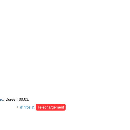
rc
. Durée : 00:03.
+ d'infos &
Téléchargement