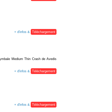
+ d'infos &
Téléchargement
e cymbale Medium Thin Crash de Avedis
+ d'infos &
Téléchargement
+ d'infos &
Téléchargement