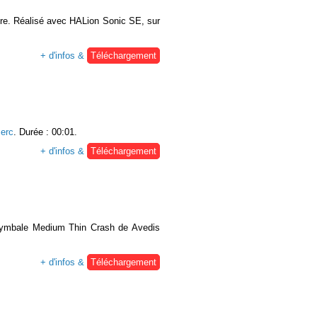
ire. Réalisé avec HALion Sonic SE, sur
+ d'infos &
Téléchargement
erc
. Durée : 00:01.
+ d'infos &
Téléchargement
e cymbale Medium Thin Crash de Avedis
+ d'infos &
Téléchargement