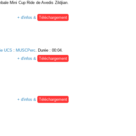
mbale Mini Cup Ride de Avedis Zildjian.
+ d'infos &
Téléchargement
rie UCS
:
MUSCPerc
. Durée : 00:04.
+ d'infos &
Téléchargement
+ d'infos &
Téléchargement