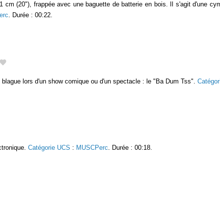
1 cm (20"), frappée avec une baguette de batterie en bois. Il s'agit d'une cy
erc
. Durée : 00:22.
 blague lors d'un show comique ou d'un spectacle : le "Ba Dum Tss".
Catégo
ectronique.
Catégorie UCS
:
MUSCPerc
. Durée : 00:18.