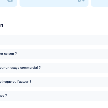
00:09
00:52
on
uer ce son ?
e pour un usage commercial ?
otheque ou l'auteur ?
nce ?