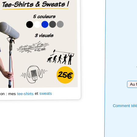
Téléc
sweats
et
tee-shirts
 son : mes
Comment téléc