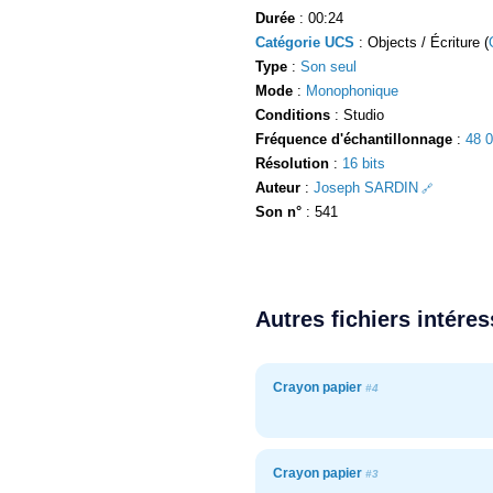
Durée
: 00:24
Catégorie UCS
: Objects / Écriture (
Type
:
Son seul
Mode
:
Monophonique
Conditions
: Studio
Fréquence d'échantillonnage
:
48 
Résolution
:
16 bits
Auteur
:
Joseph SARDIN
Son n°
: 541
Autres fichiers intére
Crayon papier
#4
Crayon papier
#3