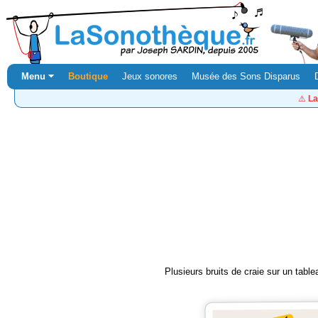
Menu ⏷
Boutique
Jeux sonores
Musée des Sons Disparus
⚠️
La
Plusieurs bruits de craie sur un tablea