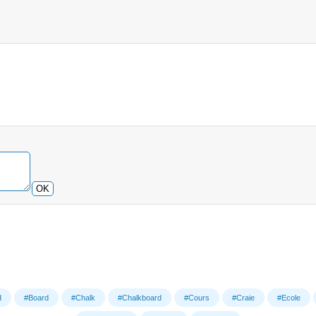
OK
d
#Board
#Chalk
#Chalkboard
#Cours
#Craie
#Ecole