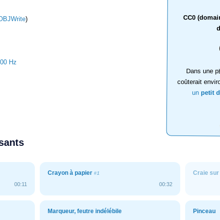
CC0 (domaine
OBJWrite
)
d
000 Hz
Dans une ph
coûterait envir
un
petit 
ssants
Crayon à papier
Craie sur
#1
00:11
00:32
Marqueur, feutre indélébile
Pinceau