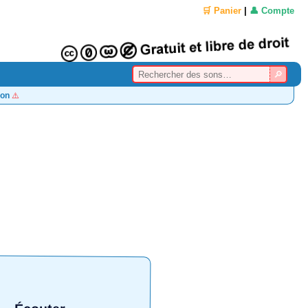
🛒 Panier
|
👤 Compte
on
⚠️