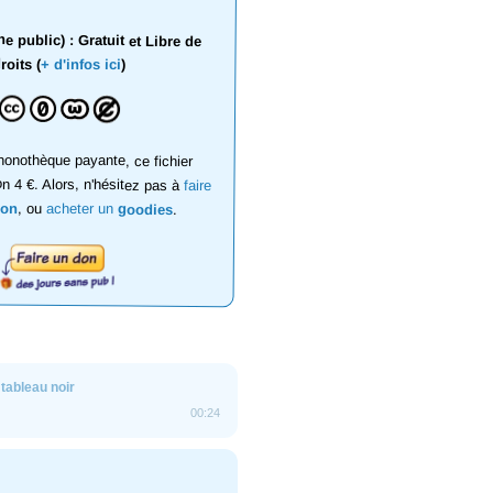
 public) : Gratuit et Libre de
roits (
+ d'infos ici
)
onothèque payante, ce fichier
on 4 €. Alors, n'hésitez pas à
faire
don
, ou
acheter un
goodies
.
 tableau noir
00:24