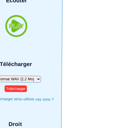
Écouter
Télécharger
harger
harger et/ou utiliser ces sons ?
Droit