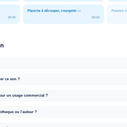
Planche à découper, courgette
Patates 
#2
00:06
00:03
on
uer ce son ?
e pour un usage commercial ?
otheque ou l'auteur ?