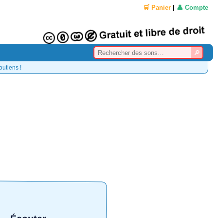
🛒 Panier
|
👤 Compte
outiens !