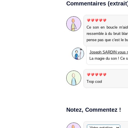
Commentaires (extrait
Ce son en boucle m'aide
ressemble à du bruit blan
pense pas que c'est le b
Joseph SARDIN vous r
La magie du son ! Ce si
Trop cool
Notez, Commentez !
Commentaire facultatif
Votre notation