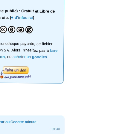
 public) : Gratuit et Libre de
roits (
+ d'infos ici
)
onothèque payante, ce fichier
on 5 €. Alors, n'hésitez pas à
faire
don
, ou
acheter un
goodies
.
eur ou Cocotte minute
01:40