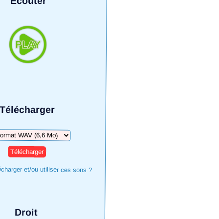
Écouter
Télécharger
harger
harger et/ou utiliser ces sons ?
Droit