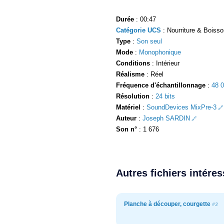
Durée
: 00:47
Catégorie UCS
: Nourriture & Boisson
Type
:
Son seul
Mode
:
Monophonique
Conditions
: Intérieur
Réalisme
: Réel
Fréquence d'échantillonnage
:
48 
Résolution
:
24 bits
Matériel
:
SoundDevices MixPre-3
Auteur
:
Joseph SARDIN
Son n°
: 1 676
Autres fichiers intére
Planche à découper, courgette
#3