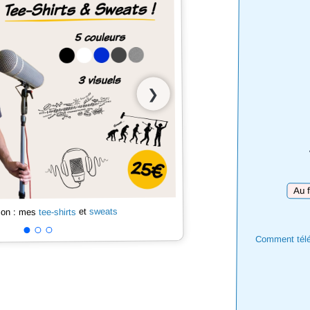
❯
Téléc
sweats
et
tee-shirts
 son : mes
Comment téléc