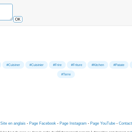
OK
#Cuisiner
#Cuisinier
#Frire
#Friture
#Kitchen
#Patate
#Terre
Site en anglais
-
Page Facebook
-
Page Instagram
-
Page YouTube
-
Contact