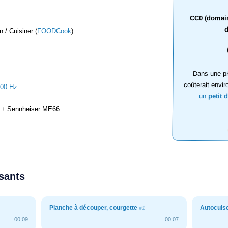
CC0 (domaine
d
 / Cuisiner (
FOODCook
)
Dans une ph
coûterait envir
000 Hz
un
petit 
+ Sennheiser ME66
ssants
Planche à découper, courgette
Autocuis
#1
00:09
00:07