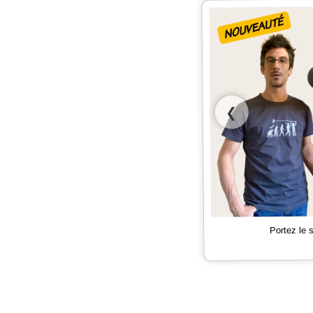
❮
Portez le