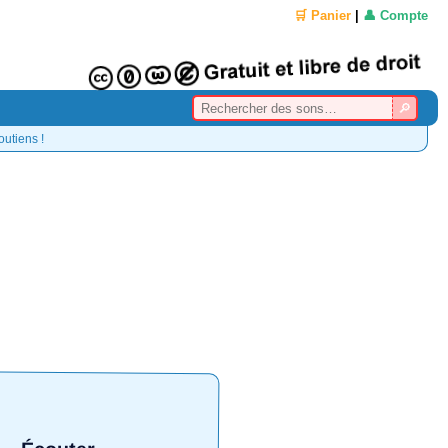
🛒 Panier
|
👤 Compte
outiens !