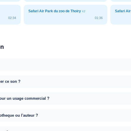
Safari Air Park du zoo de Thoiry
Safari Ai
#2
02:34
01:36
on
uer ce son ?
e pour un usage commercial ?
otheque ou l'auteur ?