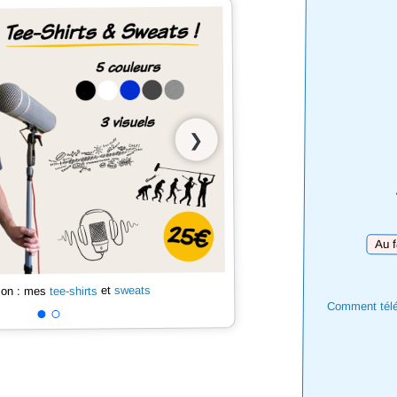
❯
Téléc
sweats
et
tee-shirts
 son : mes
Comment téléc