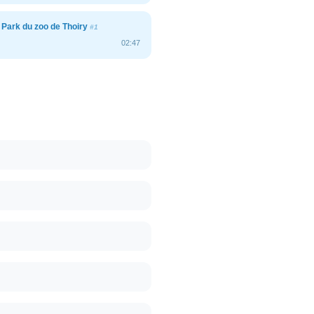
r Park du zoo de Thoiry
#1
02:47