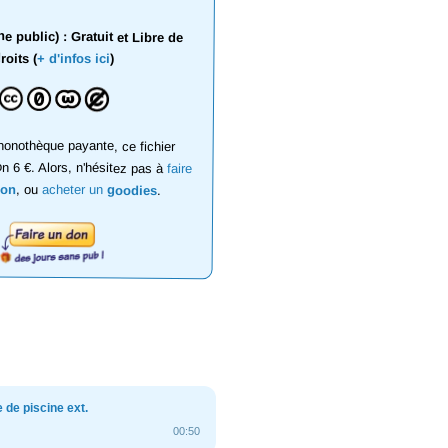
 public) : Gratuit et Libre de
roits (
+ d'infos ici
)
onothèque payante, ce fichier
on 6 €. Alors, n'hésitez pas à
faire
don
, ou
acheter un
goodies
.
de piscine ext.
00:50