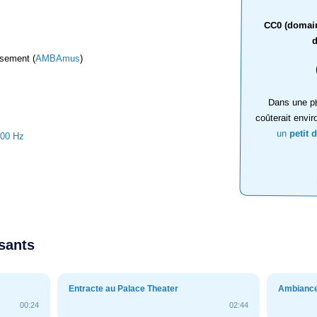
CC0 (domaine
d
ssement (
AMBAmus
)
Dans une ph
coûterait envir
un
petit 
000 Hz
ssants
Entracte au Palace Theater
Ambiance 
00:24
02:44