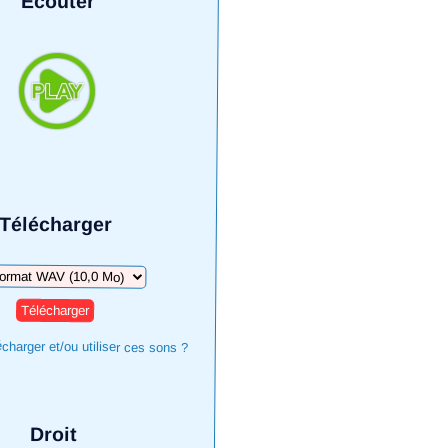
Écouter
Télécharger
harger
harger et/ou utiliser ces sons ?
Droit