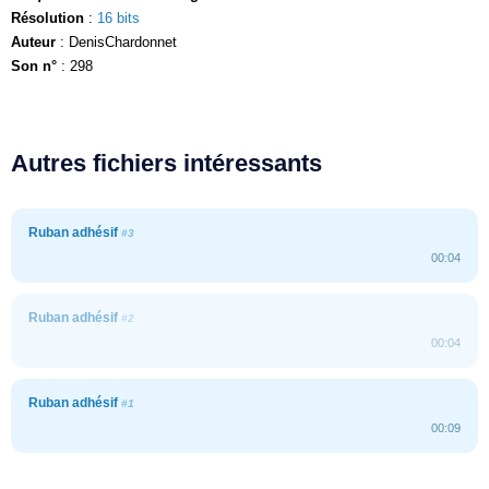
Résolution
:
16 bits
Auteur
: DenisChardonnet
Son n°
: 298
Autres fichiers intéressants
Ruban adhésif
#3
00:04
Ruban adhésif
#2
00:04
Ruban adhésif
#1
00:09