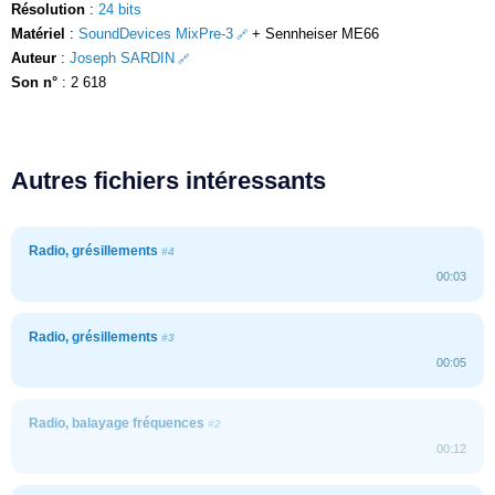
Résolution
:
24 bits
Matériel
:
SoundDevices MixPre-3
+ Sennheiser ME66
Auteur
:
Joseph SARDIN
Son n°
: 2 618
Autres fichiers intéressants
Radio, grésillements
#4
00:03
Radio, grésillements
#3
00:05
Radio, balayage fréquences
#2
00:12