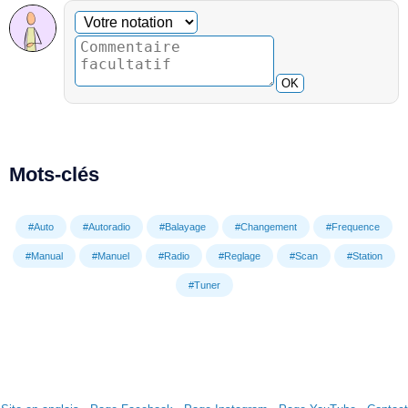
Commentaire facultatif
Votre notation
OK
Mots-clés
#Auto
#Autoradio
#Balayage
#Changement
#Frequence
#Manual
#Manuel
#Radio
#Reglage
#Scan
#Station
#Tuner