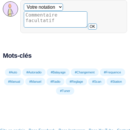
Commentaire facultatif
Votre notation
OK
Mots-clés
#Auto
#Autoradio
#Balayage
#Changement
#Frequence
#Manual
#Manuel
#Radio
#Reglage
#Scan
#Station
#Tuner