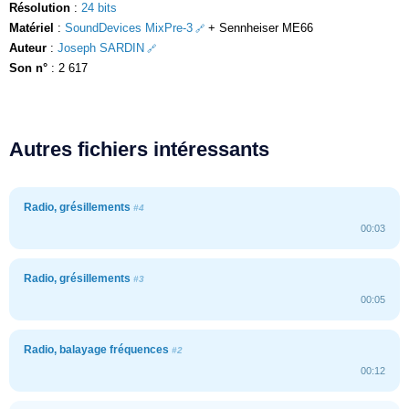
Résolution
:
24 bits
Matériel
:
SoundDevices MixPre-3
+ Sennheiser ME66
Auteur
:
Joseph SARDIN
Son n°
: 2 617
Autres fichiers intéressants
Radio, grésillements
#4
00:03
Radio, grésillements
#3
00:05
Radio, balayage fréquences
#2
00:12