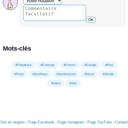
OK
Mots-clés
#Flatulence
#Francais
#French
#Google
#Prot
#Prout
#Synthese
#Synthesized
#Vocal
#Vocale
#Voice
#Voix
Site en anglais
-
Page Facebook
-
Page Instagram
-
Page YouTube
-
Contact