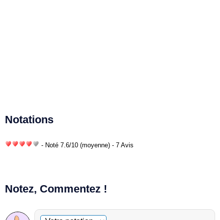
Notations
- Noté
7.6
/
10
(moyenne) - 7 Avis
Notez, Commentez !
Commentaire facultatif
Votre notation