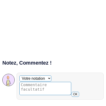
Notez, Commentez !
Commentaire facultatif
Votre notation
OK