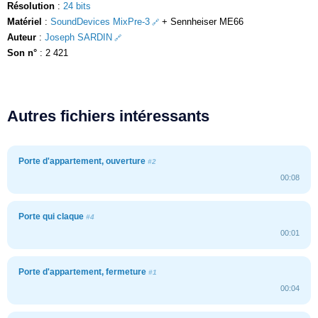
Résolution
:
24 bits
Matériel
:
SoundDevices MixPre-3
+ Sennheiser ME66
Auteur
:
Joseph SARDIN
Son n°
: 2 421
Autres fichiers intéressants
Porte d'appartement, ouverture
#2
00:08
Porte qui claque
#4
00:01
Porte d'appartement, fermeture
#1
00:04