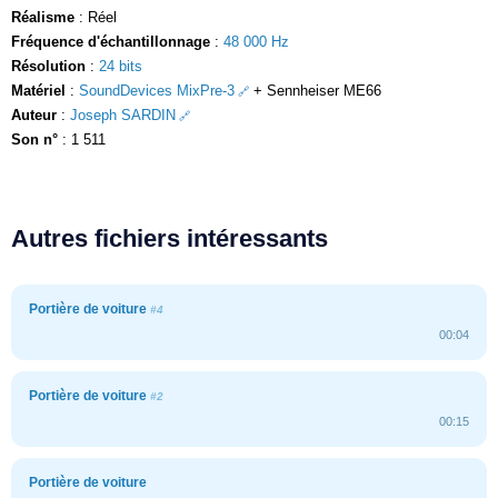
Réalisme
: Réel
Fréquence d'échantillonnage
:
48 000 Hz
Résolution
:
24 bits
Matériel
:
SoundDevices MixPre-3
+ Sennheiser ME66
Auteur
:
Joseph SARDIN
Son n°
: 1 511
Autres fichiers intéressants
Portière de voiture
#4
00:04
Portière de voiture
#2
00:15
Portière de voiture