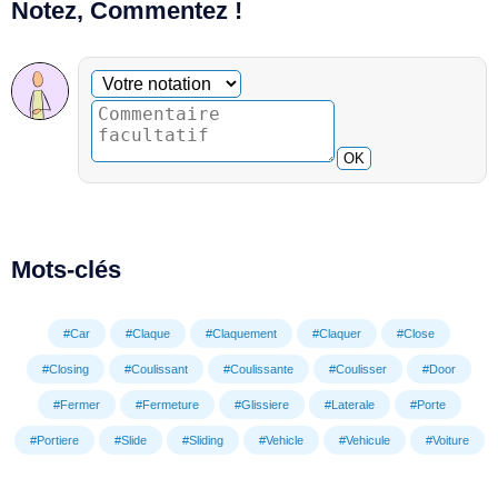
Notez, Commentez !
Commentaire facultatif
Votre notation
OK
Mots-clés
#Car
#Claque
#Claquement
#Claquer
#Close
#Closing
#Coulissant
#Coulissante
#Coulisser
#Door
#Fermer
#Fermeture
#Glissiere
#Laterale
#Porte
#Portiere
#Slide
#Sliding
#Vehicle
#Vehicule
#Voiture