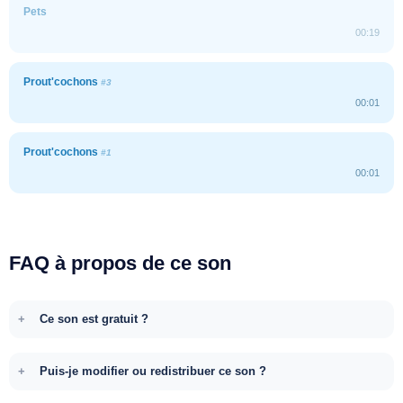
Pets
00:19
Prout'cochons
#3
00:01
Prout'cochons
#1
00:01
FAQ à propos de ce son
Ce son est gratuit ?
Puis-je modifier ou redistribuer ce son ?