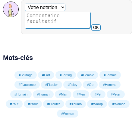
Commentaire facultatif
Votre notation
OK
Mots-clés
#Bruitage
#Fart
#Farting
#Female
#Femme
#Flatulence
#Flatuler
#Foley
#Go
#Homme
#Humain
#Human
#Man
#Men
#Pet
#Peter
#Phut
#Prout
#Prouter
#Thumb
#Wallop
#Woman
#Women