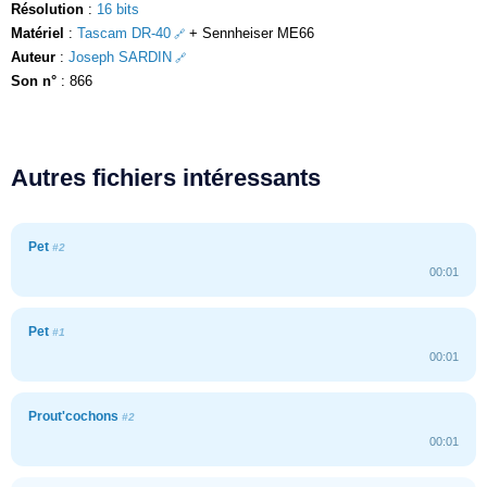
Résolution
:
16 bits
Matériel
:
Tascam DR-40
+ Sennheiser ME66
Auteur
:
Joseph SARDIN
Son n°
: 866
Autres fichiers intéressants
Pet
#2
00:01
Pet
#1
00:01
Prout'cochons
#2
00:01