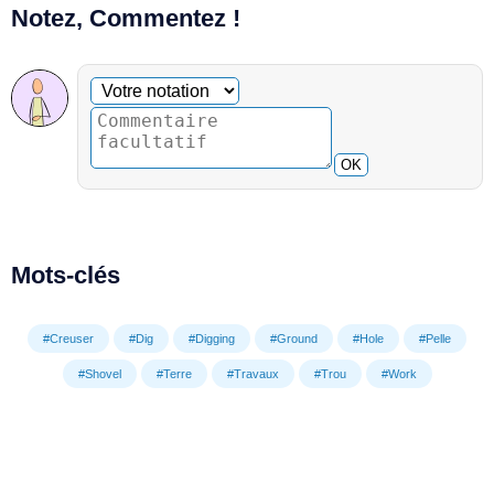
Notez, Commentez !
Commentaire facultatif
Votre notation
OK
Mots-clés
#Creuser
#Dig
#Digging
#Ground
#Hole
#Pelle
#Shovel
#Terre
#Travaux
#Trou
#Work