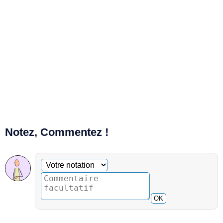
Notez, Commentez !
Commentaire facultatif
Votre notation
OK