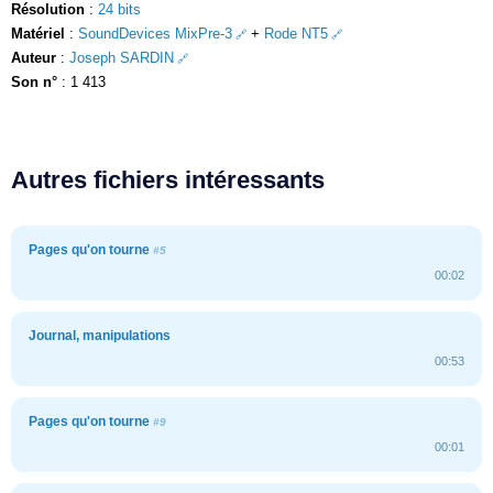
Résolution
:
24 bits
Matériel
:
SoundDevices MixPre-3
+
Rode NT5
Auteur
:
Joseph SARDIN
Son n°
: 1 413
Autres fichiers intéressants
Pages qu'on tourne
#5
00:02
Journal, manipulations
00:53
Pages qu'on tourne
#9
00:01