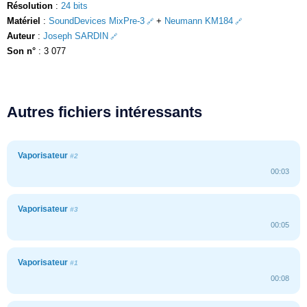
Résolution
:
24 bits
Matériel
:
SoundDevices MixPre-3
+
Neumann KM184
Auteur
:
Joseph SARDIN
Son n°
: 3 077
Autres fichiers intéressants
Vaporisateur
#2
00:03
Vaporisateur
#3
00:05
Vaporisateur
#1
00:08