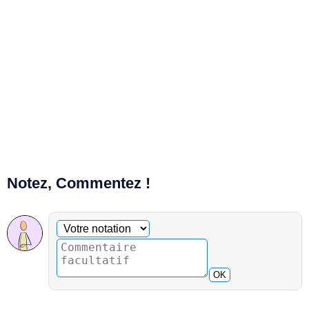
Notez, Commentez !
Commentaire facultatif
Votre notation
OK