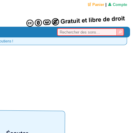
🛒 Panier
|
👤 Compte
outiens !