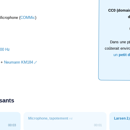
CC0 (domaine
d
Microphone (
COMMic
)
Dans une ph
coûterait envir
000 Hz
un
petit 
+
Neumann KM184
ssants
Microphone, tapotement
Larsen 2,
#4
00:03
00:01