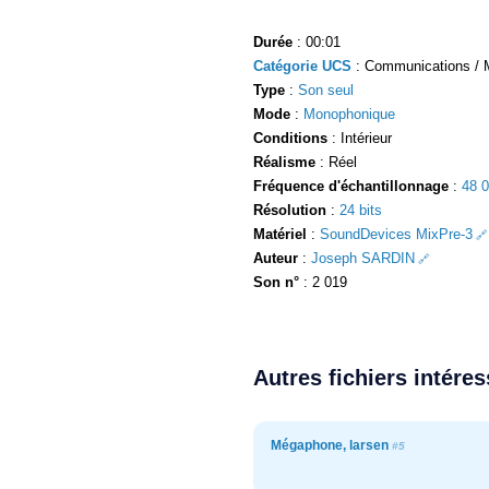
Durée
: 00:01
Catégorie UCS
: Communications / 
Type
:
Son seul
Mode
:
Monophonique
Conditions
: Intérieur
Réalisme
: Réel
Fréquence d'échantillonnage
:
48 
Résolution
:
24 bits
Matériel
:
SoundDevices MixPre-3
Auteur
:
Joseph SARDIN
Son n°
: 2 019
Autres fichiers intére
Mégaphone, larsen
#5