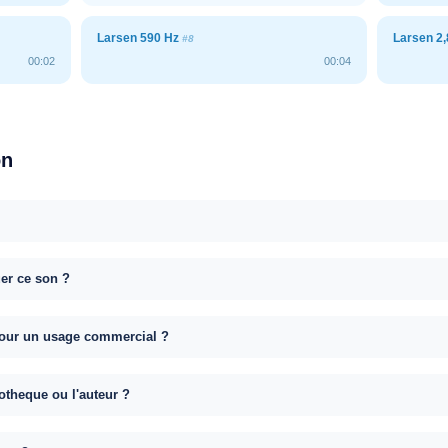
Larsen 590 Hz
Larsen 2,
#8
00:02
00:04
on
uer ce son ?
e pour un usage commercial ?
otheque ou l'auteur ?