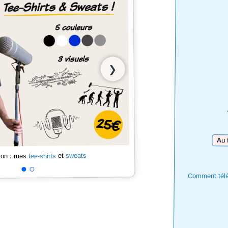
❯
Téléc
sweats
et
tee-shirts
 son : mes
Comment téléc