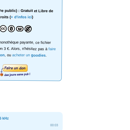
 public) : Gratuit et Libre de
roits (
+ d'infos ici
)
onothèque payante, ce fichier
on 3 €. Alors, n'hésitez pas à
faire
don
, ou
acheter un
goodies
.
6 kHz
00:03