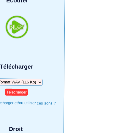
Écouter
Télécharger
harger
harger et/ou utiliser ces sons ?
Droit