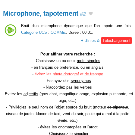
Microphone, tapotement
#2
Bruit d'un microphone dynamique que l'on tapote une fois.
Catégorie UCS
:
COMMic
. Durée : 00:01.
+ d'infos &
Téléchargement
Pour affiner votre recherche :
- Choisissez un ou deux
mots simples
,
- en
français
de préférence, ou en anglais
-
évitez les
phote dortograf
et
de frapppe
- Essayez des
synonymes
- N'accordez pas
les verbes
- Evitez les
adjectifs
(
gros
chat,
magnifique
orage, explosion
puissante
, cri
aigu
, etc.)
- Privilégiez le seul
nom de l'objet source
du bruit (moteur
de triporteur
,
oiseau
de jardin
, klaxon
de taxi
, vent
du soir
, poule
qui a mal à la patte
droite
, etc.)
- évitez les onomatopées et l'argot
- Choisissez le
singulier