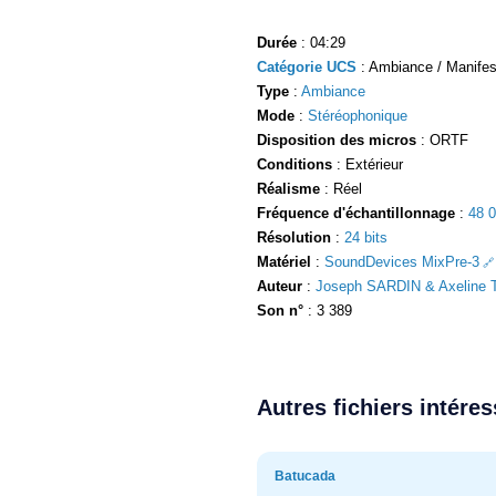
Durée
: 04:29
Catégorie UCS
: Ambiance / Manifest
Type
:
Ambiance
Mode
:
Stéréophonique
Disposition des micros
: ORTF
Conditions
: Extérieur
Réalisme
: Réel
Fréquence d'échantillonnage
:
48 
Résolution
:
24 bits
Matériel
:
SoundDevices MixPre-3
Auteur
:
Joseph SARDIN & Axeline T
Son n°
: 3 389
Autres fichiers intére
Batucada