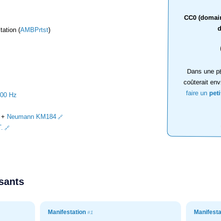
CC0 (domaine
d
ation (
AMBPrtst
)
Dans une ph
coûterait env
faire un
pet
000 Hz
+
Neumann KM184
.
ssants
Manifestation
Manifest
#1