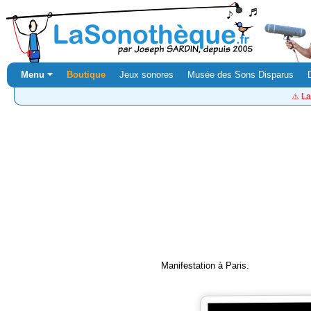
Menu ⏷
Boutique
Jeux sonores
Musée des Sons Disparus
⚠️
La
Manifestation à Paris.