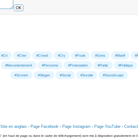
OK
#Cri
#Crier
#Crowd
#Cry
#Foule
#Gens
#Manif
#
#Mecontentement
#Personne
#Protestation
#Public
#Publique
#Scream
#Slogan
#Social
#Sociale
#Soundscape
Site en anglais
-
Page Facebook
-
Page Instagram
-
Page YouTube
-
Contact
ts" (en haut de page ou dans le cadre de téléchargement) sont mis à disposition gratuitement et
l