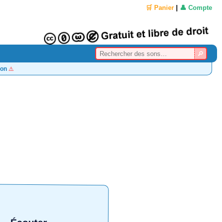
🛒 Panier
|
👤 Compte
on
⚠️