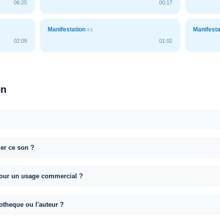
06:25
00:17
Manifestation
Manifest
#3
02:09
01:02
on
uer ce son ?
e pour un usage commercial ?
otheque ou l'auteur ?