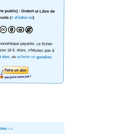
 public) : Gratuit et Libre de
roits (
+ d'infos ici
)
onothèque payante, ce fichier
iron 18 €. Alors, n'hésitez pas à
it don
, ou
acheter un
goodies
.
ation
#14