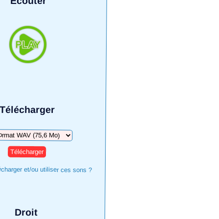
Écouter
Télécharger
arger
harger et/ou utiliser ces sons ?
Droit