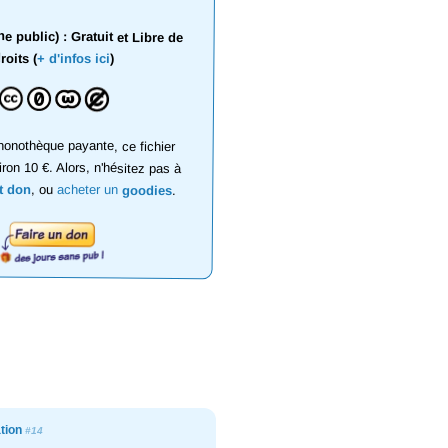
 public) : Gratuit et Libre de
roits (
+ d'infos ici
)
onothèque payante, ce fichier
iron 10 €. Alors, n'hésitez pas à
it don
, ou
acheter un
goodies
.
ation
#14