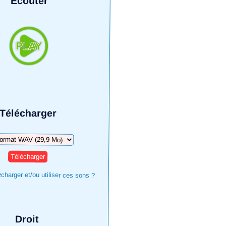
Écouter
Télécharger
harger
harger et/ou utiliser ces sons ?
Droit