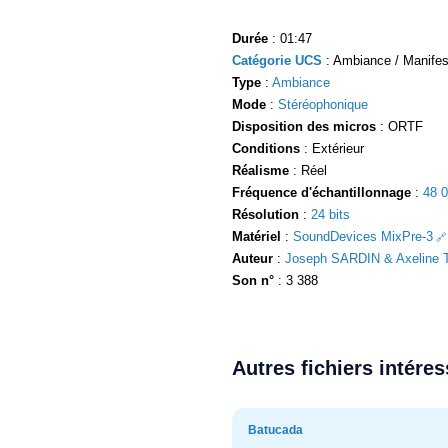
Durée
: 01:47
Catégorie UCS
: Ambiance / Manifest
Type
:
Ambiance
Mode
:
Stéréophonique
Disposition des micros
: ORTF
Conditions
: Extérieur
Réalisme
: Réel
Fréquence d'échantillonnage
:
48 
Résolution
:
24 bits
Matériel
:
SoundDevices MixPre-3
Auteur
:
Joseph SARDIN & Axeline T
Son n°
: 3 388
Autres fichiers intére
Batucada