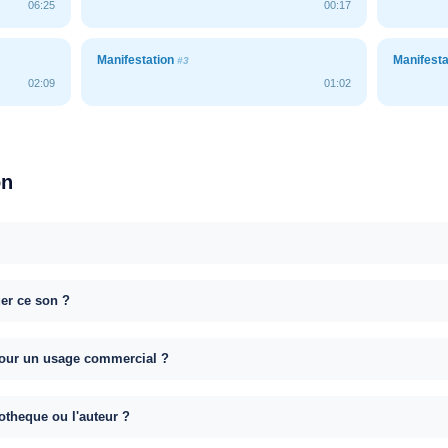
06:25
00:17
Manifestation
Manifest
#3
02:09
01:02
on
uer ce son ?
e pour un usage commercial ?
otheque ou l'auteur ?