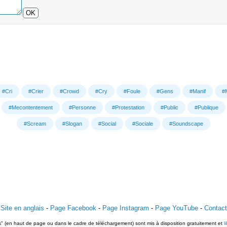
OK
#Cri
#Crier
#Crowd
#Cry
#Foule
#Gens
#Manif
#
#Mecontentement
#Personne
#Protestation
#Public
#Publique
#Scream
#Slogan
#Social
#Sociale
#Soundscape
Site en anglais
-
Page Facebook
-
Page Instagram
-
Page YouTube
-
Contact
ts" (en haut de page ou dans le cadre de téléchargement) sont mis à disposition gratuitement et
l