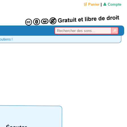
🛒 Panier
|
👤 Compte
outiens !