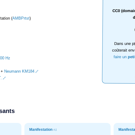
CC0 (domaine
d
ation (
AMBPrtst
)
Dans une ph
coûterait env
faire un
pet
000 Hz
+
Neumann KM184
.
ssants
Manifestation
Manifest
#1