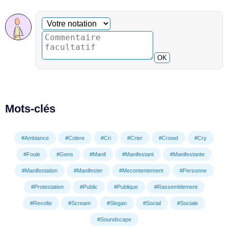
Commentaire facultatif
Votre notation
OK
Mots-clés
#Ambiance
#Colere
#Cri
#Crier
#Crowd
#Cry
#Foule
#Gens
#Manif
#Manifestant
#Manifestante
#Manifestation
#Manifester
#Mecontentement
#Personne
#Protestation
#Public
#Publique
#Rassemblement
#Revolte
#Scream
#Slogan
#Social
#Sociale
#Soundscape