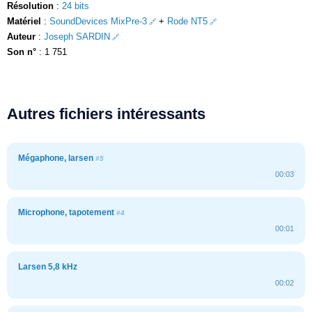
Résolution
:
24 bits
Matériel
:
SoundDevices MixPre-3
+
Rode NT5
Auteur
:
Joseph SARDIN
Son n°
: 1 751
Autres fichiers intéressants
Mégaphone, larsen
#5
00:03
Microphone, tapotement
#4
00:01
Larsen 5,8 kHz
00:02