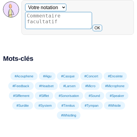
Commentaire facultatif
Votre notation
OK
Mots-clés
#Acouphene
#Aigu
#Casque
#Concert
#Enceinte
#Feedback
#Headset
#Larsen
#Micro
#Microphone
#Sifflement
#Sifflet
#Sonorisation
#Sound
#Speaker
#Surdite
#System
#Tinnitus
#Tympan
#Whistle
#Whistling