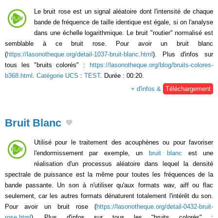
Le bruit rose est un signal aléatoire dont l'intensité de chaque
bande de fréquence de taille identique est égale, si on l'analyse
dans une échelle logarithmique. Le bruit "routier" normalisé est
semblable à ce bruit rose. Pour avoir un bruit blanc
(
https://lasonotheque.org/detail-1037-bruit-blanc.html
). Plus d'infos sur
tous les "bruits colorés" :
https://lasonotheque.org/blog/bruits-colores-
b368.html
.
Catégorie UCS
:
TEST
. Durée : 00:20.
+ d'infos &
Téléchargement
Bruit Blanc
Utilisé pour le traitement des acouphènes ou pour favoriser
l'endormissement par exemple, un
bruit blanc
est une
réalisation d'un processus aléatoire dans lequel la densité
spectrale de puissance est la même pour toutes les fréquences de la
bande passante. Un son à n'utiliser qu'aux formats wav, aiff ou flac
seulement, car les autres formats dénaturent totalement l'intérêt du son.
Pour avoir un bruit rose (
https://lasonotheque.org/detail-0432-bruit-
rose.html
). Plus d'infos sur tous les "bruits colorés" :