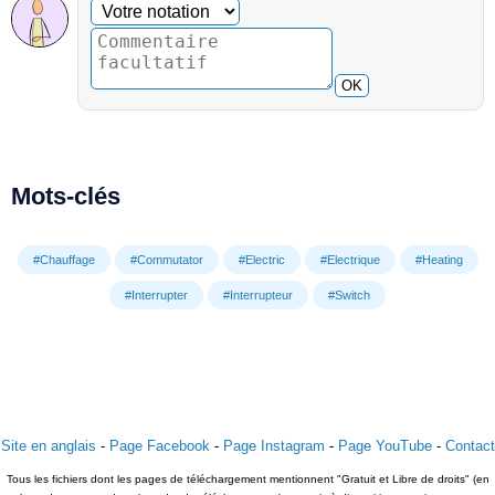
Commentaire facultatif
Votre notation
OK
Mots-clés
#Chauffage
#Commutator
#Electric
#Electrique
#Heating
#Interrupter
#Interrupteur
#Switch
Site en anglais
-
Page Facebook
-
Page Instagram
-
Page YouTube
-
Contact
Tous les fichiers dont les pages de téléchargement mentionnent "Gratuit et Libre de droits" (en