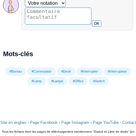
Commentaire facultatif
Votre notation
OK
Mots-clés
#Bureau
#Commutator
#Desk
#Interrupter
#Interrupteur
#Lamp
#Lampe
#Office
#Switch
Site en anglais
-
Page Facebook
-
Page Instagram
-
Page YouTube
-
Contact
Tous les fichiers dont les pages de téléchargement mentionnent "Gratuit et Libre de droits" (en