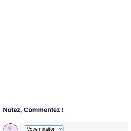
Notez, Commentez !
Commentaire facultatif
Votre notation