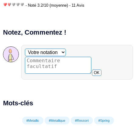
- Noté
3.2
/
10
(moyenne) - 11 Avis
Notez, Commentez !
Commentaire facultatif
Votre notation
OK
Mots-clés
#Metallic
#Metallique
#Ressort
#Spring