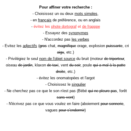
Pour affiner votre recherche :
- Choisissez un ou deux
mots simples
,
- en
français
de préférence, ou en anglais
-
évitez les
phote dortograf
et
de frapppe
- Essayez des
synonymes
- N'accordez pas
les verbes
- Evitez les
adjectifs
(
gros
chat,
magnifique
orage, explosion
puissante
, cri
aigu
, etc.)
- Privilégiez le seul
nom de l'objet source
du bruit (moteur
de triporteur
,
oiseau
de jardin
, klaxon
de taxi
, vent
du soir
, poule
qui a mal à la patte
droite
, etc.)
- évitez les onomatopées et l'argot
- Choisissez le
singulier
- Ne cherchez pas ce que le son n'est pas (Bébé
qui ne pleure pas
, forêt
sans vent
)
- N'écrivez pas ce que vous voulez en faire (aboiement
pour sonnerie
,
vagues
pour s'endormir
)