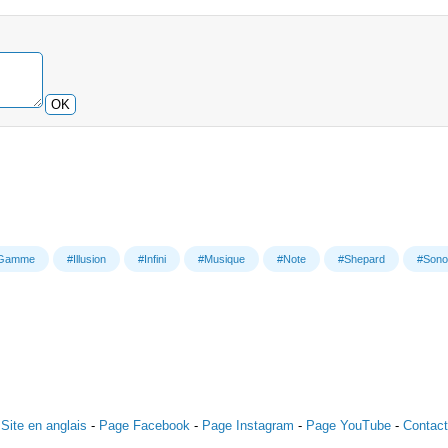
OK
Gamme
#Illusion
#Infini
#Musique
#Note
#Shepard
#Sono
Site en anglais
-
Page Facebook
-
Page Instagram
-
Page YouTube
-
Contact