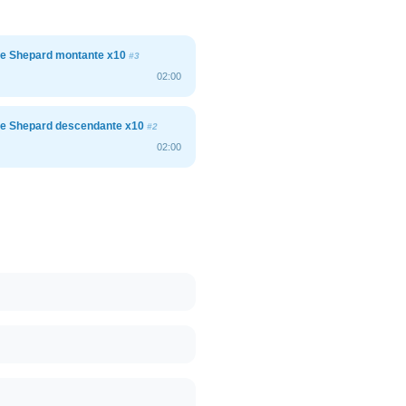
 Shepard montante x10
#3
02:00
 Shepard descendante x10
#2
02:00