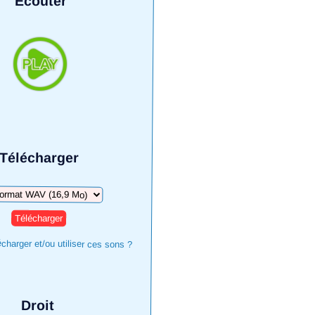
Écouter
Télécharger
harger
harger et/ou utiliser ces sons ?
Droit