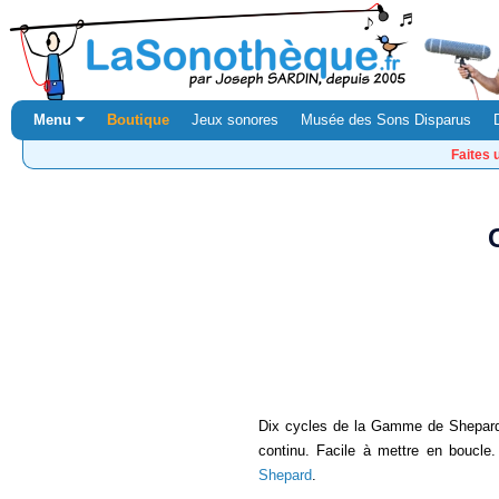
Menu ⏷
Boutique
Jeux sonores
Musée des Sons Disparus
Faites 
Dix cycles de la Gamme de Shepard
continu. Facile à mettre en boucle.
Shepard
.