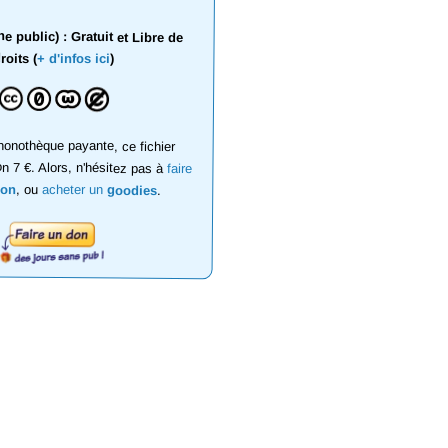
 public) : Gratuit et Libre de
roits (
+ d'infos ici
)
onothèque payante, ce fichier
on 7 €. Alors, n'hésitez pas à
faire
don
, ou
acheter un
goodies
.