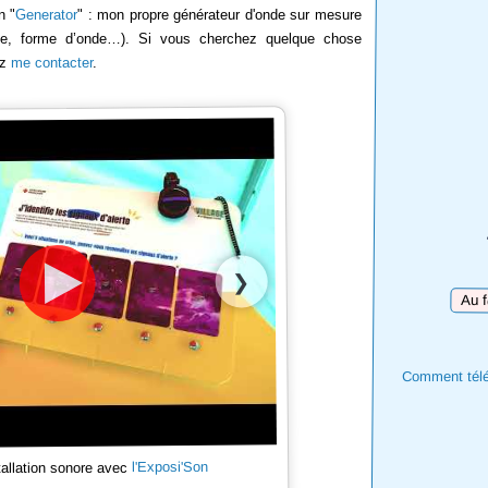
n "
Generator
" : mon propre générateur d'onde sur mesure
rée, forme d’onde…). Si vous cherchez quelque chose
ez
me contacter
.
❯
Téléc
Comment téléc
l'Exposi'Son
tallation sonore avec