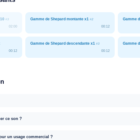
x10
Gamme de Shepard montante x1
Gamme de
#3
#2
02:00
00:12
Gamme de Shepard descendante x1
Gamme de
1
#3
00:12
00:12
on
uer ce son ?
e pour un usage commercial ?