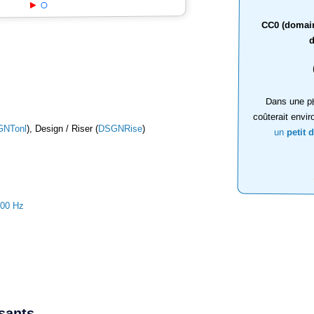
CC0 (domaine
d
Dans une ph
coûterait envir
NTonl
), Design / Riser (
DSGNRise
)
un
petit 
000 Hz
ssants