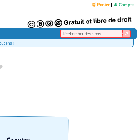
🛒 Panier
|
👤 Compte
outiens !