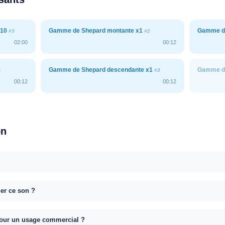
x10
Gamme de Shepard montante x1
Gamme de
#3
#2
02:00
00:12
Gamme de Shepard descendante x1
Gamme de
1
#3
00:12
00:12
on
uer ce son ?
e pour un usage commercial ?