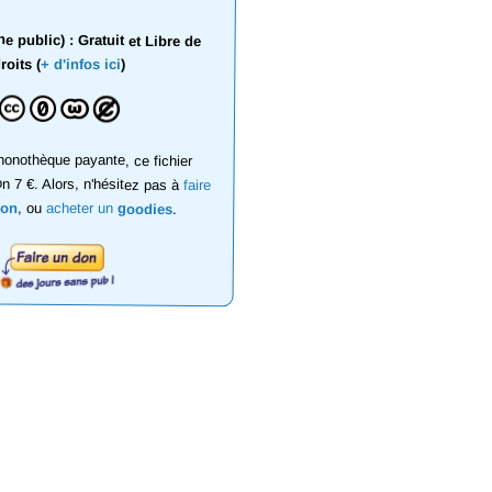
 public) : Gratuit et Libre de
roits (
+ d'infos ici
)
onothèque payante, ce fichier
on 7 €. Alors, n'hésitez pas à
faire
don
, ou
acheter un
goodies
.