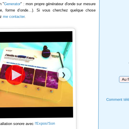
n "
Generator
" : mon propre générateur d'onde sur mesure
rée, forme d’onde…). Si vous cherchez quelque chose
ez
me contacter
.
❯
Téléc
Comment téléc
l'Exposi'Son
tallation sonore avec