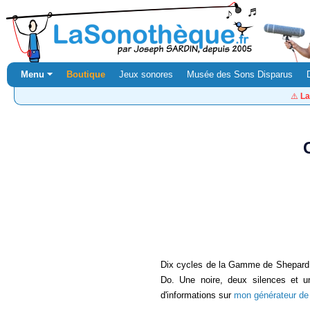
Menu ⏷
Boutique
Jeux sonores
Musée des Sons Disparus
⚠️
La
Dix cycles de la Gamme de Shepard
Do. Une noire, deux silences et u
d'informations sur
mon générateur d