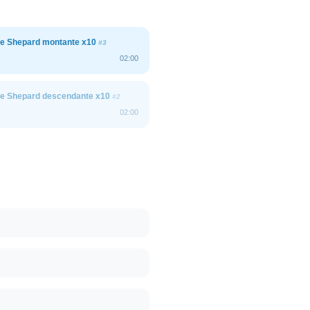
 Shepard montante x10
#3
02:00
 Shepard descendante x10
#2
02:00