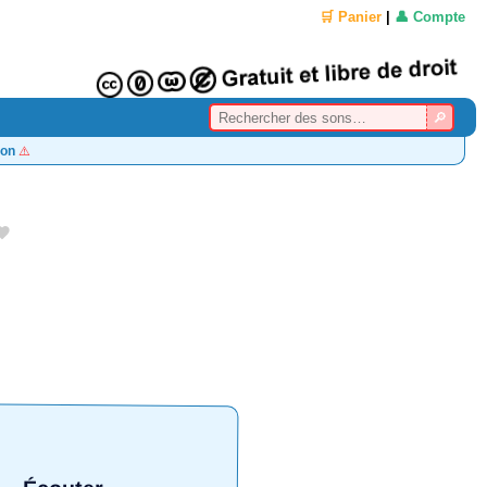
🛒 Panier
|
👤 Compte
on
⚠️