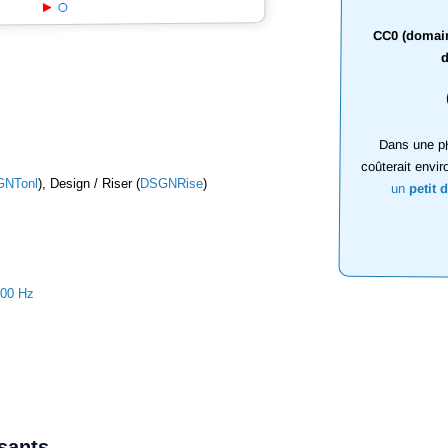
CC0 (domaine
d
Dans une ph
coûterait envir
NTonl
), Design / Riser (
DSGNRise
)
un
petit 
000 Hz
ssants