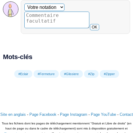
Commentaire facultatif
Votre notation
OK
Mots-clés
#Eclair
#Fermeture
#Glissiere
#Zip
#Zipper
Site en anglais
-
Page Facebook
-
Page Instagram
-
Page YouTube
-
Contact
Tous les fichiers dont les pages de téléchargement mentionnent "Gratuit et Libre de droits" (en
haut de page ou dans le cadre de téléchargement) sont mis à disposition gratuitement et