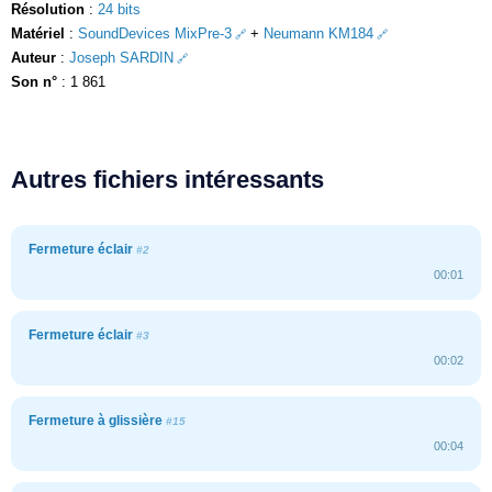
Résolution
:
24 bits
Matériel
:
SoundDevices MixPre-3
+
Neumann KM184
Auteur
:
Joseph SARDIN
Son n°
: 1 861
Autres fichiers intéressants
Fermeture éclair
#2
00:01
Fermeture éclair
#3
00:02
Fermeture à glissière
#15
00:04