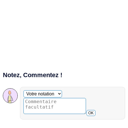
Notez, Commentez !
Commentaire facultatif
Votre notation
OK