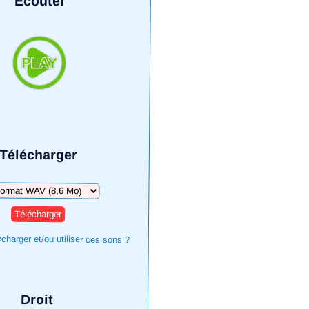
Écouter
Télécharger
harger
harger et/ou utiliser ces sons ?
Droit