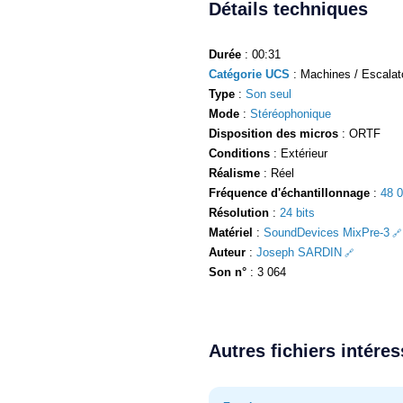
Détails techniques
Durée
: 00:31
Catégorie UCS
: Machines / Escalato
Type
:
Son seul
Mode
:
Stéréophonique
Disposition des micros
: ORTF
Conditions
: Extérieur
Réalisme
: Réel
Fréquence d'échantillonnage
:
48 
Résolution
:
24 bits
Matériel
:
SoundDevices MixPre-3
Auteur
:
Joseph SARDIN
Son n°
: 3 064
Autres fichiers intére