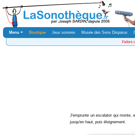
Menu ⏷
Boutique
Jeux sonores
Musée des Sons Disparus
Faites 
J'emprunte un escalator qui monte, 
jusqu'en haut, puis éloignement.