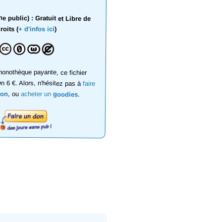
 public) : Gratuit et Libre de
roits (
+ d'infos ici
)
onothèque payante, ce fichier
on 6 €. Alors, n'hésitez pas à
faire
don
, ou
acheter un
goodies
.