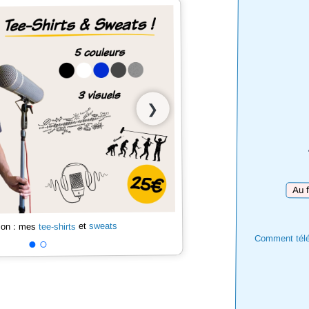
❯
Téléc
sweats
et
tee-shirts
 son : mes
Comment téléc