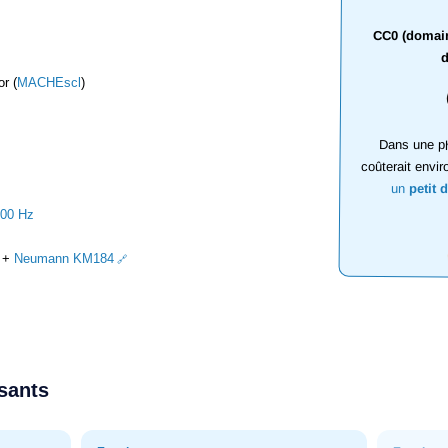
CC0 (domaine
d
r (
MACHEscl
)
Dans une ph
coûterait envir
un
petit 
000 Hz
+
Neumann KM184
ssants