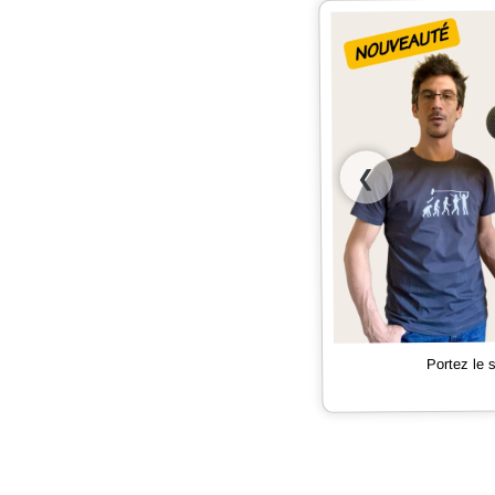
❮
Portez le