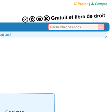
🛒 Panier
|
👤 Compte
outiens !