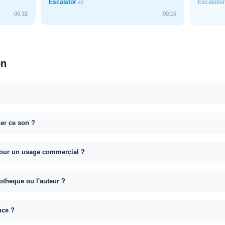
Escalator
Escalato
#2
00:31
00:15
on
uer ce son ?
e pour un usage commercial ?
otheque ou l'auteur ?
nce ?