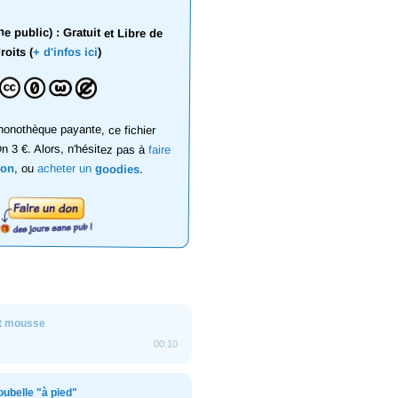
 public) : Gratuit et Libre de
roits (
+ d'infos ici
)
onothèque payante, ce fichier
on 3 €. Alors, n'hésitez pas à
faire
don
, ou
acheter un
goodies
.
t mousse
00:10
ubelle "à pied"