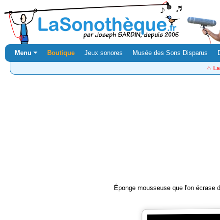
Menu ⏷
Boutique
Jeux sonores
Musée des Sons Disparus
⚠️
La
Éponge mousseuse que l'on écrase 