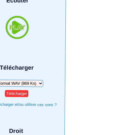
Écouter
Télécharger
harger
harger et/ou utiliser ces sons ?
Droit