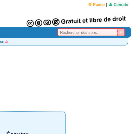
🛒 Panier
|
👤 Compte
on
⚠️