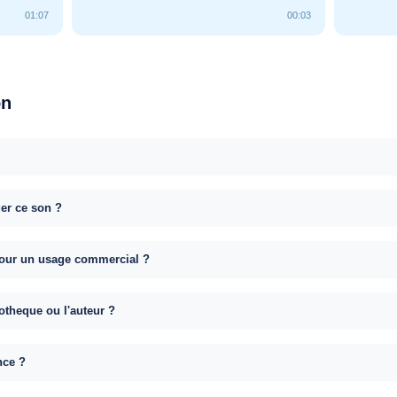
01:07
00:03
on
uer ce son ?
e pour un usage commercial ?
otheque ou l'auteur ?
nce ?