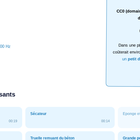
CC0 (domaine
d
Dans une ph
000 Hz
coûterait envir
un
petit 
ssants
Sécateur
Eponge e
00:19
00:14
Truelle remuant du béton
Grande po