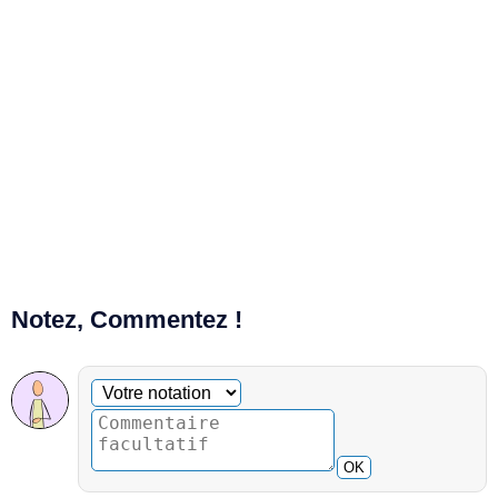
Notez, Commentez !
Commentaire facultatif
Votre notation
OK