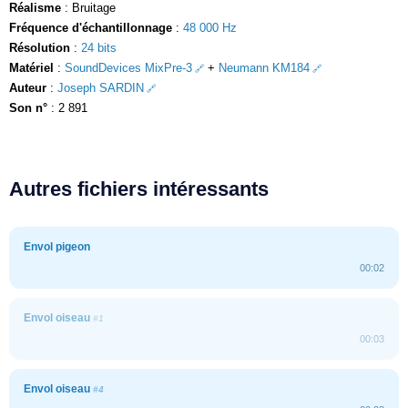
Réalisme
: Bruitage
Fréquence d'échantillonnage
:
48 000 Hz
Résolution
:
24 bits
Matériel
:
SoundDevices MixPre-3
+
Neumann KM184
Auteur
:
Joseph SARDIN
Son n°
: 2 891
Autres fichiers intéressants
Envol pigeon
00:02
Envol oiseau
#1
00:03
Envol oiseau
#4