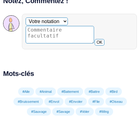
Notez, Commentez !
Commentaire facultatif
Votre notation
OK
Mots-clés
#Aile
#Animal
#Battement
#Battre
#Bird
#Bruissement
#Envol
#Envoler
#Flie
#Oiseau
#Sauvage
#Savage
#Voler
#Wing