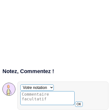
Notez, Commentez !
Commentaire facultatif
Votre notation
OK