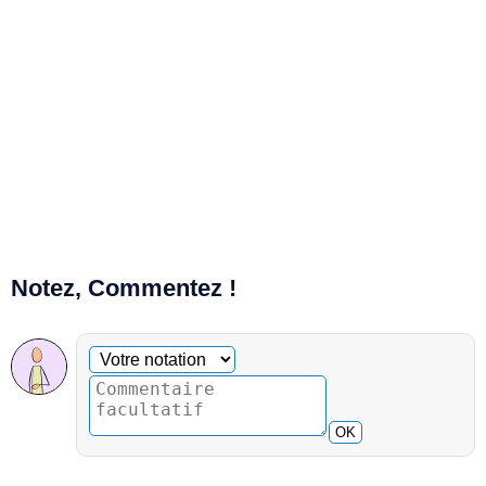
Notez, Commentez !
Commentaire facultatif
Votre notation
OK