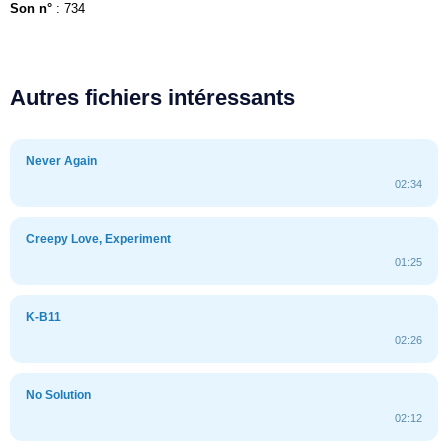
Son n°
: 734
Autres fichiers intéressants
Never Again
02:34
Creepy Love, Experiment
01:25
K-B11
02:26
No Solution
02:12