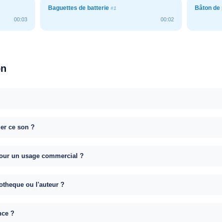
Baguettes de batterie
Bâton de 
#1
00:03
00:02
on
uer ce son ?
e pour un usage commercial ?
otheque ou l'auteur ?
nce ?