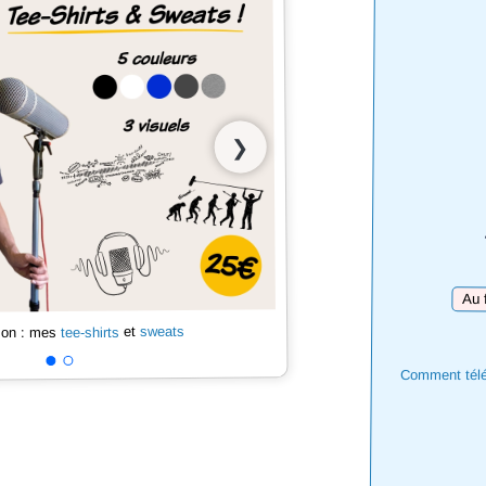
❯
Téléc
sweats
et
tee-shirts
 son : mes
Comment téléc