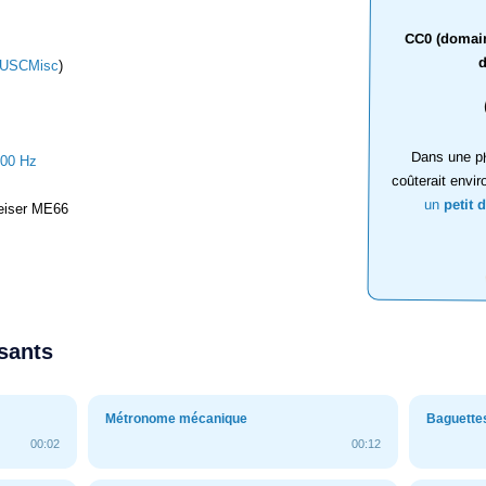
CC0 (domaine
d
USCMisc
)
Dans une ph
000 Hz
coûterait envir
un
petit 
iser ME66
ssants
Métronome mécanique
Baguettes
00:02
00:12