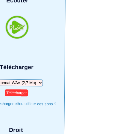
Écouter
Télécharger
harger
harger et/ou utiliser ces sons ?
Droit