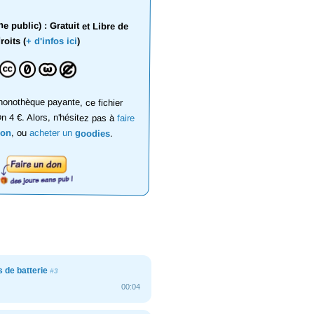
 public) : Gratuit et Libre de
roits (
+ d'infos ici
)
onothèque payante, ce fichier
on 4 €. Alors, n'hésitez pas à
faire
don
, ou
acheter un
goodies
.
 de batterie
#3
00:04