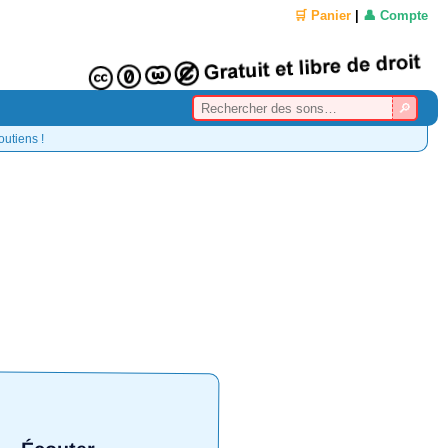
🛒 Panier
|
👤 Compte
outiens !