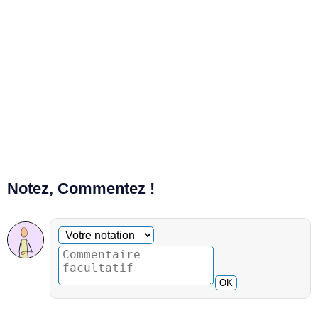
Notez, Commentez !
Commentaire facultatif
Votre notation
OK