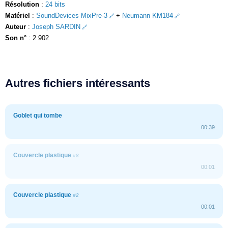
Résolution
:
24 bits
Matériel
:
SoundDevices MixPre-3
+
Neumann KM184
Auteur
:
Joseph SARDIN
Son n°
: 2 902
Autres fichiers intéressants
Goblet qui tombe
00:39
Couvercle plastique
#8
00:01
Couvercle plastique
#2
00:01