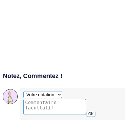
Notez, Commentez !
Commentaire facultatif
Votre notation
OK