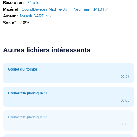
Résolution
:
24 bits
Matériel
:
SoundDevices MixPre-3
+
Neumann KM184
Auteur
:
Joseph SARDIN
Son n°
: 2 896
Autres fichiers intéressants
Goblet qui tombe
00:39
Couvercle plastique
#8
00:01
Couvercle plastique
#2
00:01