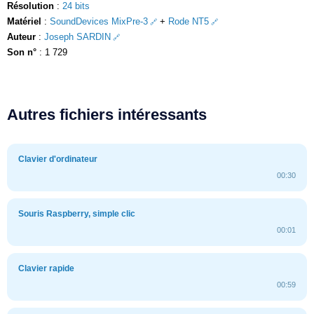
Résolution
:
24 bits
Matériel
:
SoundDevices MixPre-3
+
Rode NT5
Auteur
:
Joseph SARDIN
Son n°
: 1 729
Autres fichiers intéressants
Clavier d'ordinateur
00:30
Souris Raspberry, simple clic
00:01
Clavier rapide
00:59