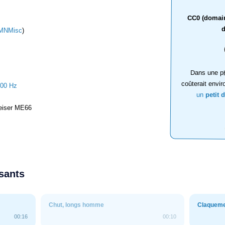
CC0 (domaine
d
MNMisc
)
Dans une ph
coûterait envir
000 Hz
un
petit 
iser ME66
ssants
Chut, longs homme
Claqueme
00:16
00:10