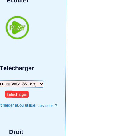
Écouter
Télécharger
harger
harger et/ou utiliser ces sons ?
Droit