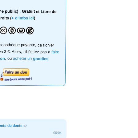
 public) : Gratuit et Libre de
roits (
+ d'infos ici
)
onothèque payante, ce fichier
on 3 €. Alors, n'hésitez pas à
faire
don
, ou
acheter un
goodies
.
nts de dents
#2
00:04