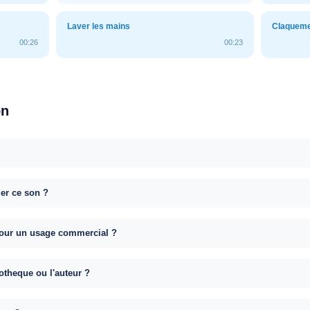
Laver les mains
Claqueme
00:26
00:23
on
uer ce son ?
e pour un usage commercial ?
otheque ou l'auteur ?