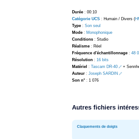
Durée
: 00:10
Catégorie UCS
: Humain / Divers (
H
Type
:
Son seul
Mode
:
Monophonique
Conditions
: Studio
Réalisme
: Réel
Fréquence d'échantillonnage
:
48 
Résolution
:
16 bits
Matériel
:
Tascam DR-40
+ Sennhe
Auteur
:
Joseph SARDIN
Son n°
: 1 076
Autres fichiers intére
Claquements de doigts