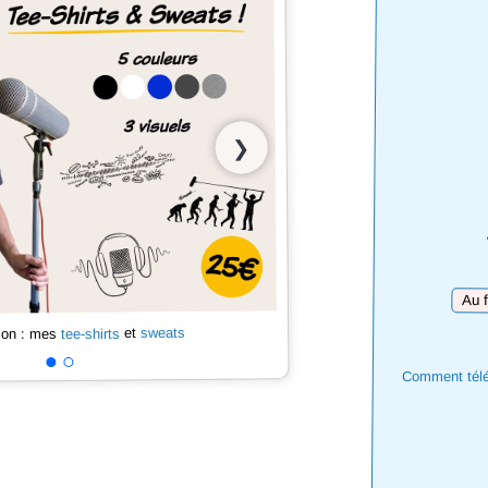
❯
Téléc
sweats
et
tee-shirts
 son : mes
Comment téléc