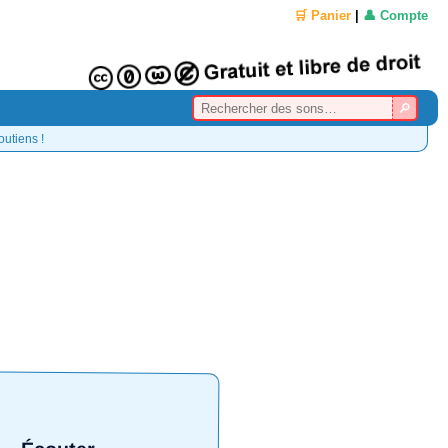
🛒 Panier
|
👤 Compte
outiens !