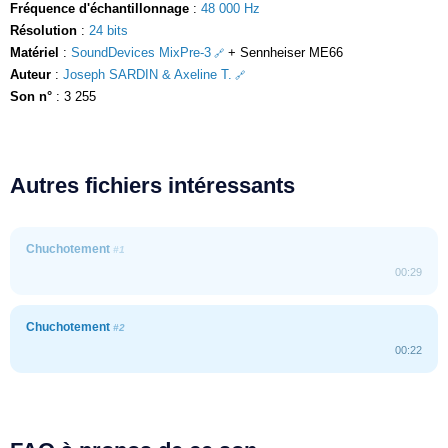
Fréquence d'échantillonnage
:
48 000 Hz
Résolution
:
24 bits
Matériel
:
SoundDevices MixPre-3
+ Sennheiser ME66
Auteur
:
Joseph SARDIN & Axeline T.
Son n°
: 3 255
Autres fichiers intéressants
Chuchotement
#1
00:29
Chuchotement
#2
00:22