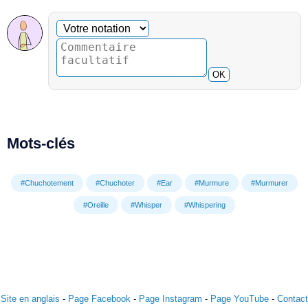
Commentaire facultatif
Votre notation
OK
Mots-clés
#Chuchotement
#Chuchoter
#Ear
#Murmure
#Murmurer
#Oreille
#Whisper
#Whispering
Site en anglais
-
Page Facebook
-
Page Instagram
-
Page YouTube
-
Contact