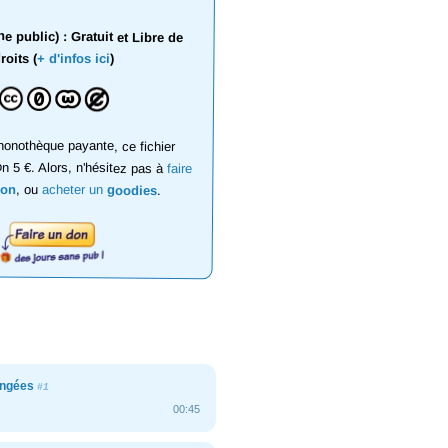
 public) : Gratuit et Libre de
roits (
+ d'infos ici
)
onothèque payante, ce fichier
on 5 €. Alors, n'hésitez pas à
faire
don
, ou
acheter un
goodies
.
angées
#1
00:45