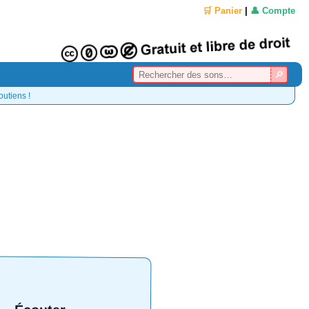
🛒 Panier
|
👤 Compte
outiens !