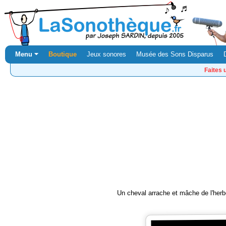
Menu ⏷
Boutique
Jeux sonores
Musée des Sons Disparus
Faites 
Un cheval arrache et mâche de l'herbe.