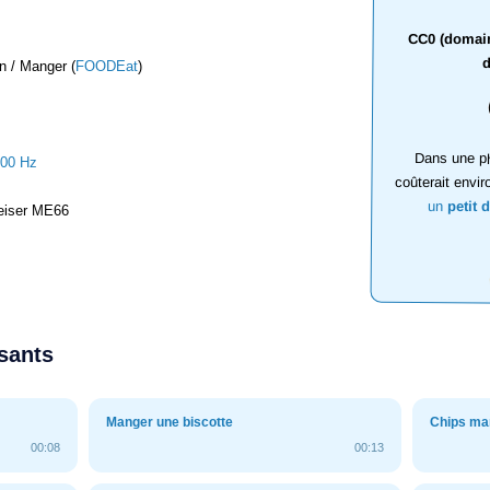
CC0 (domaine
d
n / Manger (
FOODEat
)
Dans une ph
000 Hz
coûterait envir
un
petit 
iser ME66
ssants
Manger une biscotte
Chips m
00:08
00:13