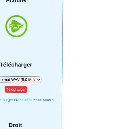
Écouter
Télécharger
harger
harger et/ou utiliser ces sons ?
Droit