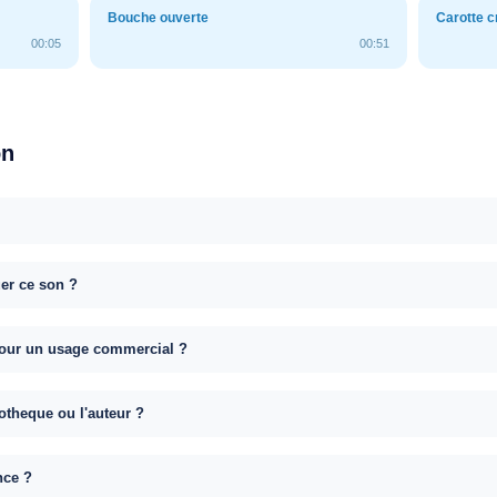
Bouche ouverte
Carotte 
00:05
00:51
on
uer ce son ?
e pour un usage commercial ?
otheque ou l'auteur ?
nce ?