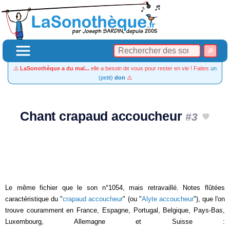
⚠️
LaSonothèque a du mal...
elle a besoin de vous pour rester en vie ! Faites
un
(petit)
don
⚠️
Chant crapaud accoucheur
#3
Le même fichier que le son n°1054, mais retravaillé. Notes flûtées
caractéristique du "
crapaud accoucheur
" (ou "
Alyte accoucheur
"), que l'on
trouve couramment en France, Espagne, Portugal, Belgique, Pays-Bas,
Luxembourg, Allemagne et Suisse :