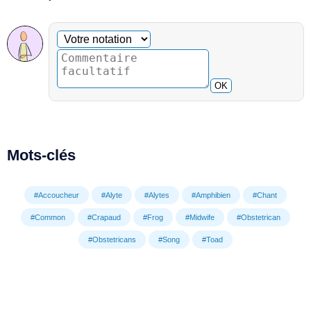
Commentaire facultatif
Votre notation
OK
Mots-clés
#Accoucheur
#Alyte
#Alytes
#Amphibien
#Chant
#Common
#Crapaud
#Frog
#Midwife
#Obstetrican
#Obstetricans
#Song
#Toad