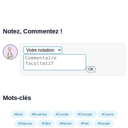
Notez, Commentez !
Commentaire facultatif
Votre notation
OK
Mots-clés
#Bowl
#Breakfast
#Cereale
#Chocapic
#Cuisine
#Dejeuner
#Filled
#Kitchen
#Petit
#Remplir