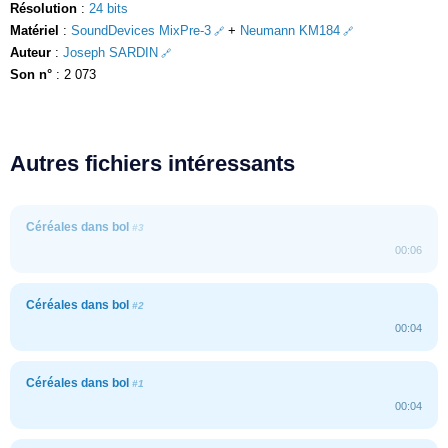
Résolution
:
24 bits
Matériel
:
SoundDevices MixPre-3
+
Neumann KM184
Auteur
:
Joseph SARDIN
Son n°
: 2 073
Autres fichiers intéressants
Céréales dans bol
#3
00:06
Céréales dans bol
#2
00:04
Céréales dans bol
#1
00:04