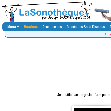
Menu ⏷
Boutique
Jeux sonores
Musée des Sons Disparus
⚠️
La
Je souffle dans le goulot d'une petite 