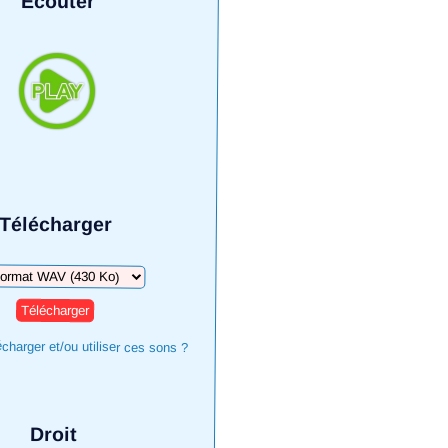
Écouter
Télécharger
harger
harger et/ou utiliser ces sons ?
Droit