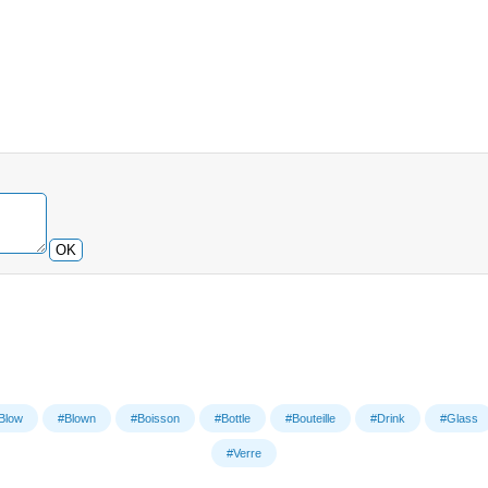
OK
Blow
#Blown
#Boisson
#Bottle
#Bouteille
#Drink
#Glass
#Verre