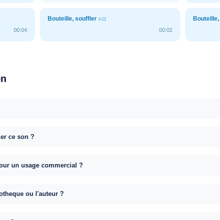
Bouteille, souffler
Bouteille,
#11
00:04
00:02
on
uer ce son ?
e pour un usage commercial ?
otheque ou l'auteur ?