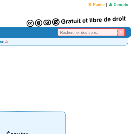
🛒 Panier
|
👤 Compte
on
⚠️