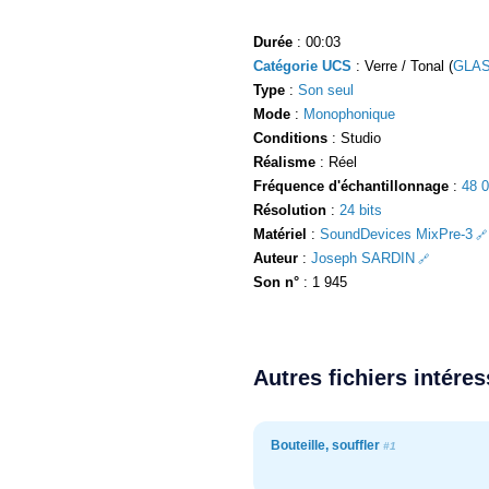
Durée
: 00:03
Catégorie UCS
: Verre / Tonal (
GLAS
Type
:
Son seul
Mode
:
Monophonique
Conditions
: Studio
Réalisme
: Réel
Fréquence d'échantillonnage
:
48 
Résolution
:
24 bits
Matériel
:
SoundDevices MixPre-3
Auteur
:
Joseph SARDIN
Son n°
: 1 945
Autres fichiers intére
Bouteille, souffler
#1