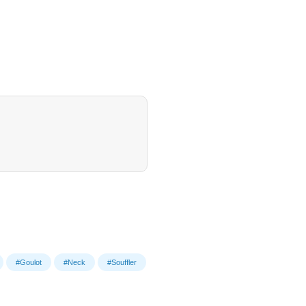
#Goulot
#Neck
#Souffler