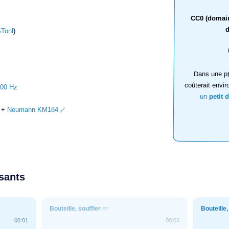
CC0 (domaine
d
Tonl
)
Dans une ph
coûterait envir
000 Hz
un
petit 
+
Neumann KM184
ssants
Bouteille, souffler
Bouteille,
#7
00:01
00:03