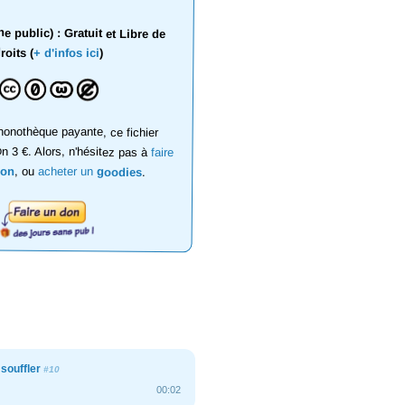
 public) : Gratuit et Libre de
roits (
+ d'infos ici
)
onothèque payante, ce fichier
on 3 €. Alors, n'hésitez pas à
faire
don
, ou
acheter un
goodies
.
 souffler
#10
00:02