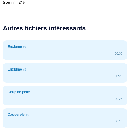
Son n°
: 246
Autres fichiers intéressants
Enclume
#1
00:33
Enclume
#2
00:23
Coup de pelle
00:25
Casserole
#6
00:13