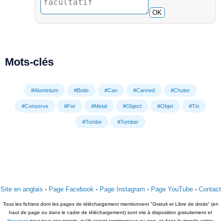
OK
Mots-clés
#Aluminium
#Boite
#Can
#Canned
#Chuter
#Conserve
#Fer
#Metal
#Object
#Objet
#Tin
#Tombe
#Tomber
Site en anglais
-
Page Facebook
-
Page Instagram
-
Page YouTube
-
Contact
Tous les fichiers dont les pages de téléchargement mentionnent "Gratuit et Libre de droits" (en
haut de page ou dans le cadre de téléchargement) sont mis à disposition gratuitement et
librement
pour tous vos projets, qu'ils soient commerciaux ou non, et dans le monde entier.