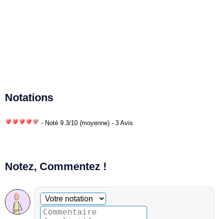
Notations
- Noté
9.3
/
10
(moyenne) - 3 Avis
Notez, Commentez !
Commentaire facultatif
Votre notation